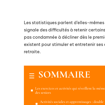
Les statistiques parlent d’elles-mêmes 
signale des difficultés à retenir certai
pas condamnée à décliner dès le premie
existent pour stimuler et entretenir se
retraite.
SOMMAIRE
Les exercices et activités qui réveillent la mém
des seniors
Activités sociales et apprentissages : double