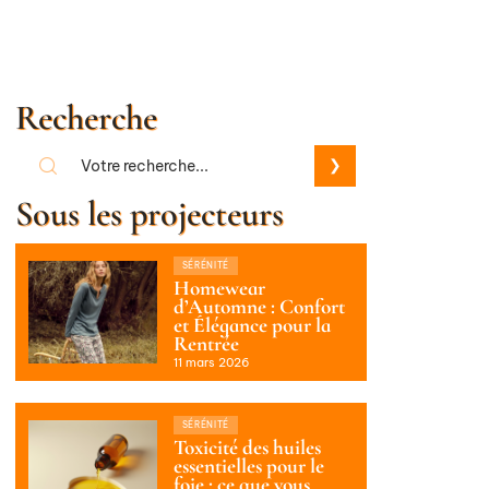
Recherche
Sous les projecteurs
SÉRÉNITÉ
Homewear
d’Automne : Confort
et Élégance pour la
Rentrée
11 mars 2026
SÉRÉNITÉ
Toxicité des huiles
essentielles pour le
foie : ce que vous