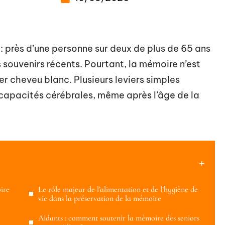
: près d’une personne sur deux de plus de 65 ans
ns souvenirs récents. Pourtant, la mémoire n’est
r cheveu blanc. Plusieurs leviers simples
s capacités cérébrales, même après l’âge de la
oire
Le rôle majeur de l’alimentation et de l’hygiène de
vie dans la préservation de la mémoire
Aidants : comment soutenir la mémoire des seniors