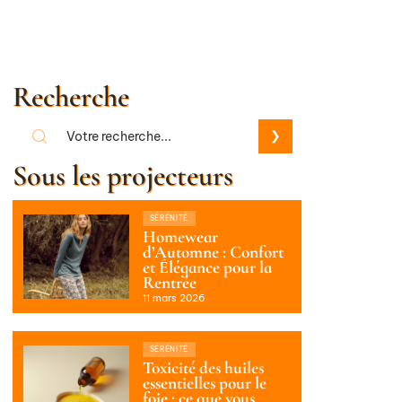
Recherche
Sous les projecteurs
SÉRÉNITÉ
Homewear
d’Automne : Confort
et Élégance pour la
Rentrée
11 mars 2026
SÉRÉNITÉ
Toxicité des huiles
essentielles pour le
foie : ce que vous