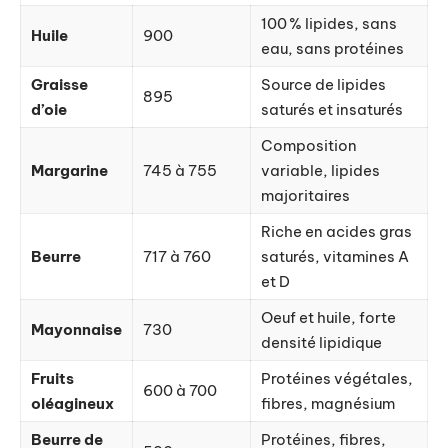
100 % lipides, sans
Huile
900
eau, sans protéines
Graisse
Source de lipides
895
d’oie
saturés et insaturés
Composition
Margarine
745 à 755
variable, lipides
majoritaires
Riche en acides gras
Beurre
717 à 760
saturés, vitamines A
et D
Oeuf et huile, forte
Mayonnaise
730
densité lipidique
Fruits
Protéines végétales,
600 à 700
oléagineux
fibres, magnésium
Beurre de
Protéines, fibres,