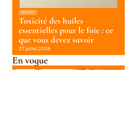
SÉRÉNITÉ
Toxicité des huiles
essentielles pour le foie : ce
que vous devez savoir
27 juillet 2026
En vogue
Relaxation des muscles de la tête :
techniques et conseils
Contact
Mentions Légales
Sitemap