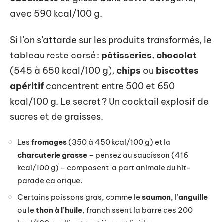
avec 590 kcal/100 g.
Si l’on s’attarde sur les produits transformés, le
tableau reste corsé :
pâtisseries
,
chocolat
(545 à 650 kcal/100 g),
chips
ou
biscottes
apéritif
concentrent entre 500 et 650
kcal/100 g. Le secret ? Un cocktail explosif de
sucres et de graisses.
Les
fromages
(350 à 450 kcal/100 g) et la
charcuterie grasse
– pensez au saucisson (416
kcal/100 g) – composent la part animale du hit-
parade calorique.
Certains poissons gras, comme le
saumon
, l’
anguille
ou le
thon à l’huile
, franchissent la barre des 200