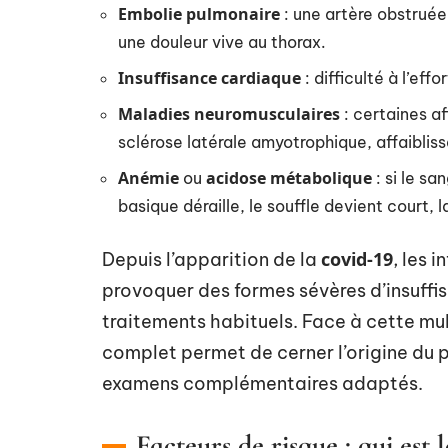
Embolie pulmonaire
: une artère obstruée
une douleur vive au thorax.
Insuffisance cardiaque
: difficulté à l’ef
Maladies neuromusculaires
: certaines a
sclérose latérale amyotrophique, affaibliss
Anémie
acidose métabolique
ou
: si le sa
basique déraille, le souffle devient court, l
covid-19
Depuis l’apparition de la
, les 
provoquer des formes sévères d’insuffis
traitements habituels. Face à cette mult
complet permet de cerner l’origine du 
examens complémentaires adaptés.
Facteurs de risque : qui est 