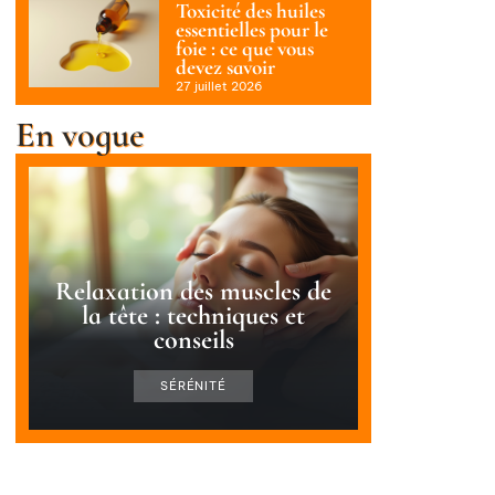
Toxicité des huiles
essentielles pour le
foie : ce que vous
devez savoir
27 juillet 2026
En vogue
Relaxation des muscles de
la tête : techniques et
conseils
SÉRÉNITÉ