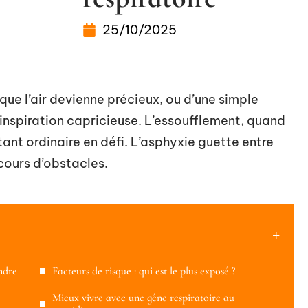
25/10/2025
r que l’air devienne précieux, ou d’une simple
 inspiration capricieuse. L’essoufflement, quand
stant ordinaire en défi. L’asphyxie guette entre
cours d’obstacles.
ndre
Facteurs de risque : qui est le plus exposé ?
Mieux vivre avec une gêne respiratoire au