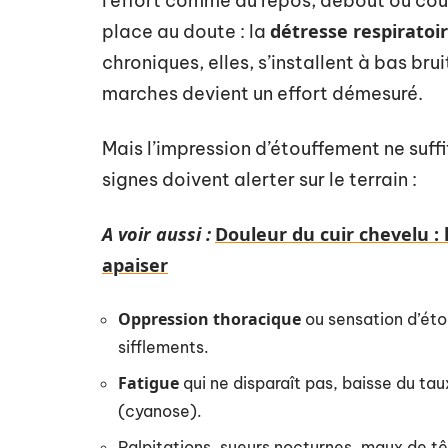
l’effort comme au repos, debout ou cou
détresse respiratoi
place au doute : la
chroniques, elles, s’installent à bas bru
marches devient un effort démesuré.
Mais l’impression d’étouffement ne suff
signes doivent alerter sur le terrain :
A voir aussi :
Douleur du cuir chevelu : 
apaiser
Oppression thoracique
ou sensation d’éto
sifflements.
Fatigue
qui ne disparaît pas, baisse du tau
(cyanose).
Palpitations, sueurs nocturnes, maux de tê