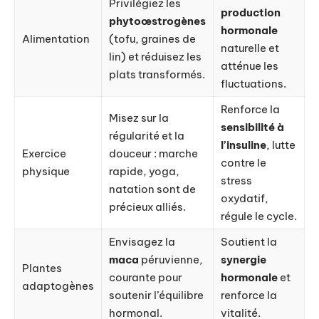
Privilégiez les
production
phytoœstrogènes
hormonale
Alimentation
(tofu, graines de
naturelle et
lin) et réduisez les
atténue les
plats transformés.
fluctuations.
Renforce la
Misez sur la
sensibilité à
régularité et la
l’insuline
, lutte
Exercice
douceur : marche
contre le
physique
rapide, yoga,
stress
natation sont de
oxydatif,
précieux alliés.
régule le cycle.
Envisagez la
Soutient la
maca
péruvienne,
synergie
Plantes
courante pour
hormonale
et
adaptogènes
soutenir l’équilibre
renforce la
hormonal.
vitalité.