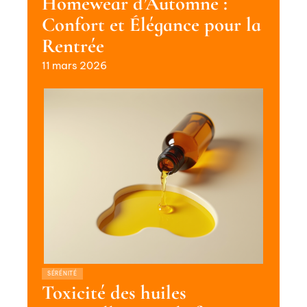
Homewear d’Automne :
Confort et Élégance pour la
Rentrée
11 mars 2026
SÉRÉNITÉ
Toxicité des huiles