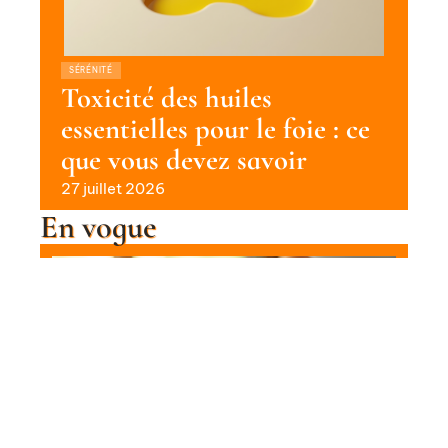
SÉRÉNITÉ
Toxicité des huiles
essentielles pour le foie : ce
que vous devez savoir
27 juillet 2026
En vogue
Relaxation des muscles de la tête :