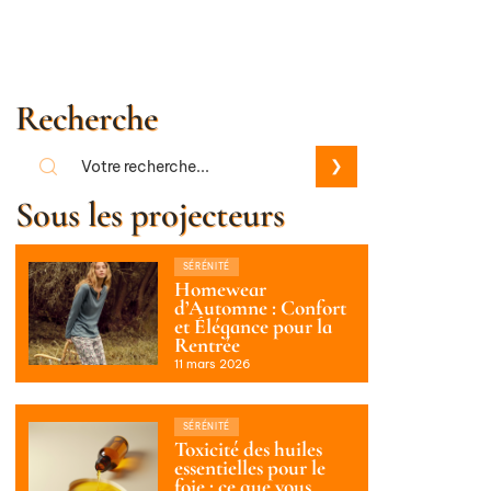
Recherche
Sous les projecteurs
SÉRÉNITÉ
Homewear
d’Automne : Confort
et Élégance pour la
Rentrée
11 mars 2026
SÉRÉNITÉ
Toxicité des huiles
essentielles pour le
foie : ce que vous