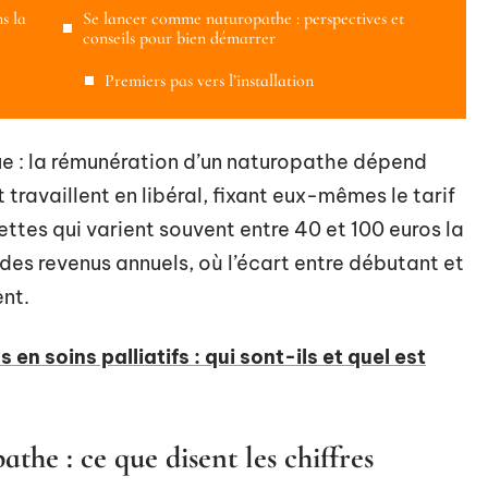
s la
Se lancer comme naturopathe : perspectives et
conseils pour bien démarrer
Premiers pas vers l’installation
que : la rémunération d’un naturopathe dépend
travaillent en libéral, fixant eux-mêmes le tarif
ettes qui varient souvent entre 40 et 100 euros la
 des revenus annuels, où l’écart entre débutant et
ent.
 en soins palliatifs : qui sont-ils et quel est
he : ce que disent les chiffres