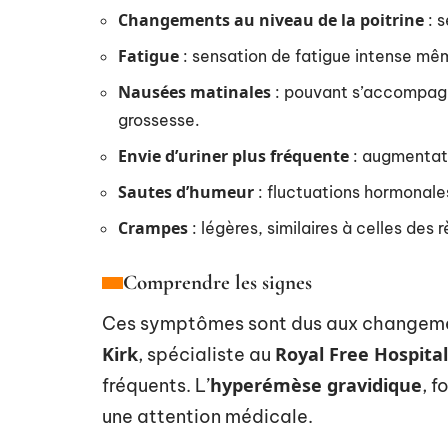
Changements au niveau de la poitrine
: s
Fatigue
: sensation de fatigue intense mê
Nausées matinales
: pouvant s’accompagn
grossesse.
Envie d’uriner plus fréquente
: augmentati
Sautes d’humeur
: fluctuations hormonale
Crampes
: légères, similaires à celles des r
Comprendre les signes
Ces symptômes sont dus aux changemen
Kirk
Royal Free Hospital
, spécialiste au
hyperémèse gravidique
fréquents. L’
, 
une attention médicale.