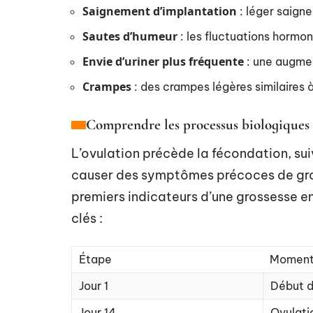
Saignement d’implantation
: léger saign
Sautes d’humeur
: les fluctuations hormo
Envie d’uriner plus fréquente
: une augmen
Crampes
: des crampes légères similaires à
Comprendre les processus biologiques
L’ovulation précède la fécondation, sui
causer des symptômes précoces de gross
premiers indicateurs d’une grossesse e
clés :
Étape
Momen
Jour 1
Début d
Jour 14
Ovulati