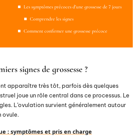
Les symptômes précoces d’une grossesse de 7 jours
Comprendre les signes
Comment confirmer une grossesse précoce
iers signes de grossesse ?
nt apparaître très tôt, parfois dès quelques
struel joue un rôle central dans ce processus. Le
ègles. L’ovulation survient généralement autour
n ovule.
ue : symptômes et pris en charge