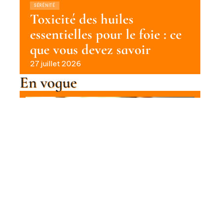
SÉRÉNITÉ
Toxicité des huiles
essentielles pour le foie : ce
que vous devez savoir
27 juillet 2026
En vogue
Relaxation des muscles de la tête :
techniques et conseils
Contact
Mentions Légales
Sitemap
SÉRÉNITÉ
© 2025 | quotibien.fr