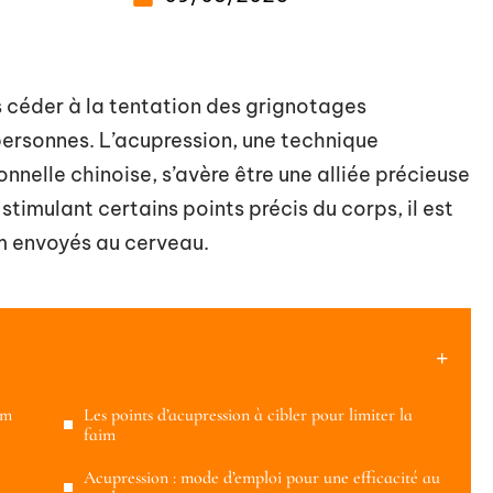
s céder à la tentation des grignotages
personnes. L’acupression, une technique
nnelle chinoise, s’avère être une alliée précieuse
stimulant certains points précis du corps, il est
im envoyés au cerveau.
im
Les points d’acupression à cibler pour limiter la
faim
Acupression : mode d’emploi pour une efficacité au