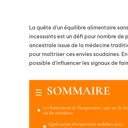
La quête d’un équilibre alimentaire san
incessants est un défi pour nombre de 
ancestrale issue de la médecine traditio
pour maîtriser ces envies soudaines. En 
possible d’influencer les signaux de fa
SOMMAIRE
Les fondements de l’acupression : agir sur la fa
via les méridiens
Quels points d’acupression mobiliser pour