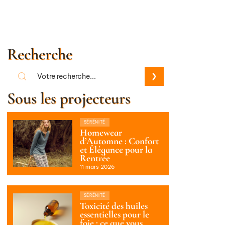
Recherche
Sous les projecteurs
SÉRÉNITÉ
Homewear
d’Automne : Confort
et Élégance pour la
Rentrée
11 mars 2026
SÉRÉNITÉ
Toxicité des huiles
essentielles pour le
foie : ce que vous