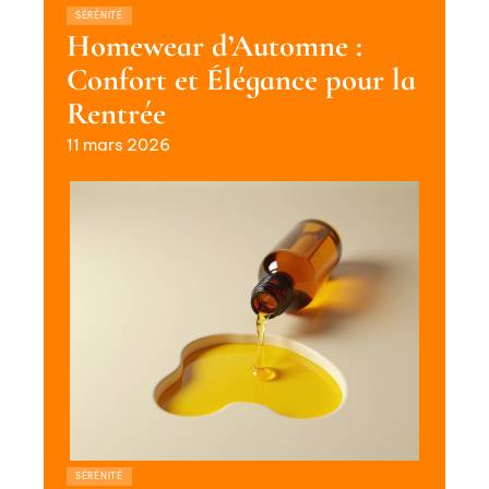
SÉRÉNITÉ
Homewear d’Automne :
Confort et Élégance pour la
Rentrée
11 mars 2026
SÉRÉNITÉ