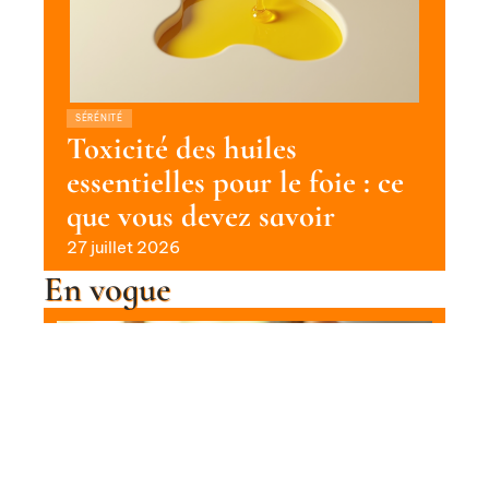
SÉRÉNITÉ
Toxicité des huiles
essentielles pour le foie : ce
que vous devez savoir
27 juillet 2026
En vogue